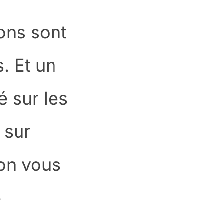
ions sont
. Et un
é sur les
 sur
ion vous
e