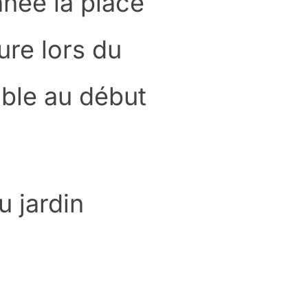
nnée la place
ure lors du
ble au début