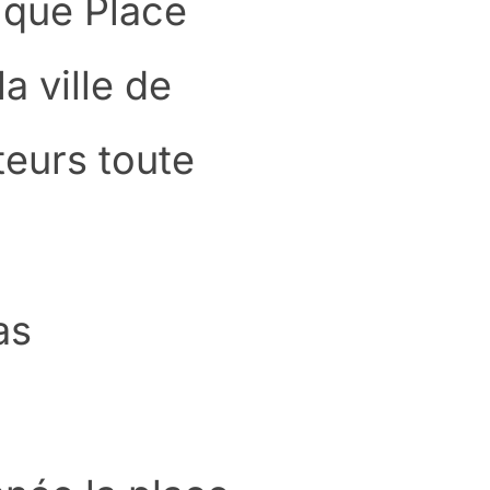
ique Place
a ville de
teurs toute