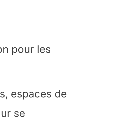
on pour les
és, espaces de
our se