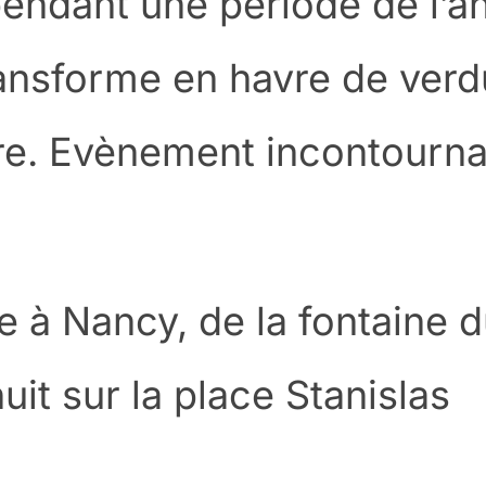
pendant une période de l’a
ransforme en havre de verd
re. Evènement incontourna