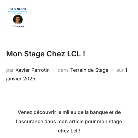
Aller
au
Rechercher :
PERM
contenu
Mon Stage Chez LCL !
Publi
par
Xavier Perrotin
dans
Terrain de Stage
sur
1
le
janvier 2025
Venez découvrir le milieu de la banque et de
l’assurance dans mon article pour mon stage
chez Lcl !