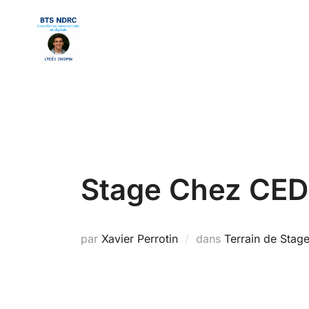
Aller
au
contenu
Stage Chez CE
par
Xavier Perrotin
dans
Terrain de Stag