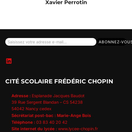
Xavier Perrotin
Saisissez votre adresse e-mail…
ABONNEZ-VOU
LinkedIn
CITÉ SCOLAIRE FRÉDÉRIC CHOPIN
Adresse :
Esplanade Jacques Baudot
39 Rue Sergent Blandan – CS 54238
54042 Nancy cedex
Sécrétariat post-bac : Marie-Ange Bois
Téléphone :
03 83 40 20 42
Site internet du lycée :
www.lycee-chopin.fr