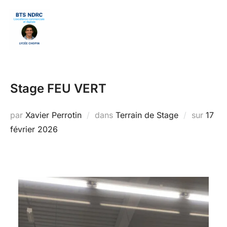
Aller
au
Rechercher :
PERM
contenu
Stage FEU VERT
Publi
par
Xavier Perrotin
dans
Terrain de Stage
sur
17
le
février 2026