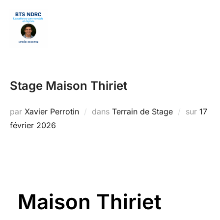
Aller
au
Rechercher :
PERM
contenu
Stage Maison Thiriet
Publi
par
Xavier Perrotin
dans
Terrain de Stage
sur
17
le
février 2026
Maison Thiriet